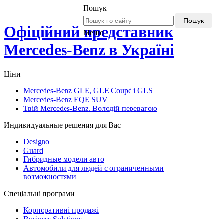
Пошук
Пошук
Офіційний представник
Меню
Mercedes-Benz в Україні
Ціни
Mercedes-Benz GLE, GLE Coupé і GLS
Mercedes-Benz EQE SUV
Твій Mercedes-Benz. Володій перевагою
Индивидуальные решения для Вас
Designo
Guard
Гибридные модели авто
Автомобили для людей с ограниченными
возможностями
Спеціальні програми
Корпоративні продажі
Business Solutions