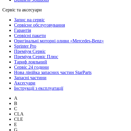
Сервіс та аксесуари
Запис на сервіс
Сервісне обслуговування
Гарантія
Сервісні пакети
Оригінальні моторні оливи «Mercedes-Benz»
Sprinter Pro
Преміум Сервіс
Преміум Сервіс Плюс
Тариф лояльний
Сервіс 24 години
Нова лінійка запасних частин StarParts
Запасні частини
Аксесуари
Інструкції з експлуатації
A
B
C
CLA
CLE
E
G