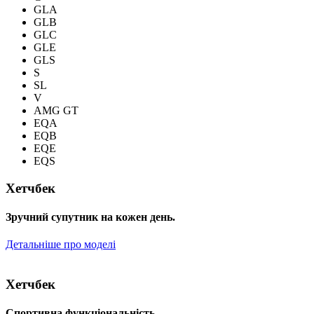
GLA
GLB
GLC
GLE
GLS
S
SL
V
AMG GT
EQA
EQB
EQE
EQS
Хетчбек
Зручний супутник на кожен день.
Детальніше про моделі
Хетчбек
Спортивна функціональність