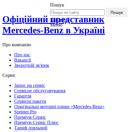
Пошук
Пошук
Офіційний представник
Контакти
Меню
Mercedes-Benz в Україні
Про компанію
Про нас
Вакансії
Зворотній зв'язок
Сервіс
Запис на сервіс
Сервісне обслуговування
Гарантія
Сервісні пакети
Оригінальні моторні оливи «Mercedes-Benz»
Sprinter Pro
Преміум Сервіс
Преміум Сервіс Плюс
Тариф лояльний