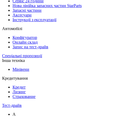
Сервіс 24 години
Нова лінійка запасних частин StarParts
Запасні частини
Аксесуари
Інструкції з експлуатації
Автомобілі
Конфігуратор
Онлайн склад
Запис на тест-драйв
Спеціальні пропозиції
Інша техніка
Мінівени
Кредитування
Кредит
Лизинг
Страхование
Тест-драйв
A