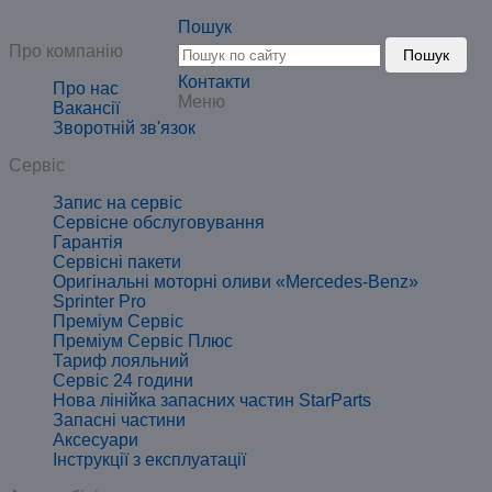
Пошук
Про компанію
Пошук
Контакти
Про нас
Меню
Вакансії
Зворотній зв'язок
Сервіс
Запис на сервіс
Сервісне обслуговування
Гарантія
Сервісні пакети
Оригінальні моторні оливи «Mercedes-Benz»
Sprinter Pro
Преміум Сервіс
Преміум Сервіс Плюс
Тариф лояльний
Сервіс 24 години
Нова лінійка запасних частин StarParts
Запасні частини
Аксесуари
Інструкції з експлуатації