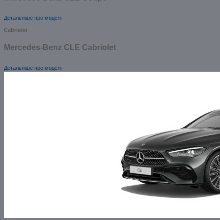
Детальніше про моделі
Cabriolet
Mercedes-Benz CLE Cabriolet
Детальніше про моделі