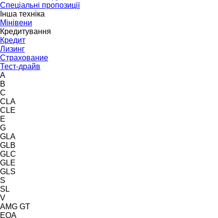
Спеціальні пропозиції
Інша техніка
Мінівени
Кредитування
Кредит
Лизинг
Страхование
Тест-драйв
A
B
C
CLA
CLE
E
G
GLA
GLB
GLC
GLE
GLS
S
SL
V
AMG GT
EQA