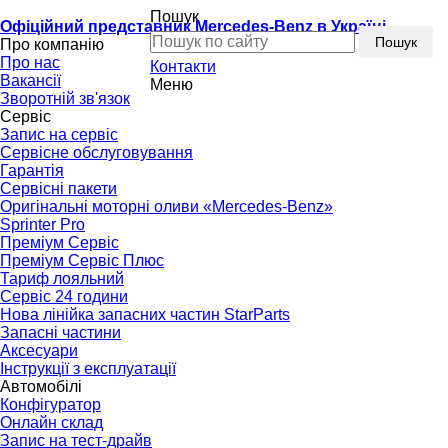
Пошук
Офіційний представник Mercedes-Benz в Україні
Пошук
Про компанію
Про нас
Контакти
Вакансії
Меню
Зворотній зв'язок
Сервіс
Запис на сервіс
Сервісне обслуговування
Гарантія
Сервісні пакети
Оригінальні моторні оливи «Mercedes-Benz»
Sprinter Pro
Преміум Сервіс
Преміум Сервіс Плюс
Тариф лояльний
Сервіс 24 години
Нова лінійка запасних частин StarParts
Запасні частини
Аксесуари
Інструкції з експлуатації
Автомобілі
Конфігуратор
Онлайн склад
Запис на тест-драйв