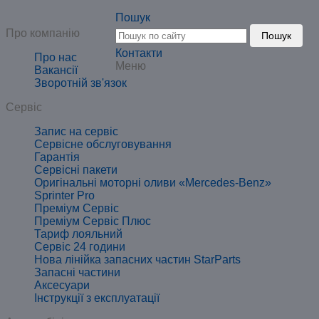
Пошук
Про компанію
Пошук
Контакти
Про нас
Меню
Вакансії
Зворотній зв'язок
Сервіс
Запис на сервіс
Сервісне обслуговування
Гарантія
Сервісні пакети
Оригінальні моторні оливи «Mercedes-Benz»
Sprinter Pro
Преміум Сервіс
Преміум Сервіс Плюс
Тариф лояльний
Сервіс 24 години
Нова лінійка запасних частин StarParts
Запасні частини
Аксесуари
Інструкції з експлуатації