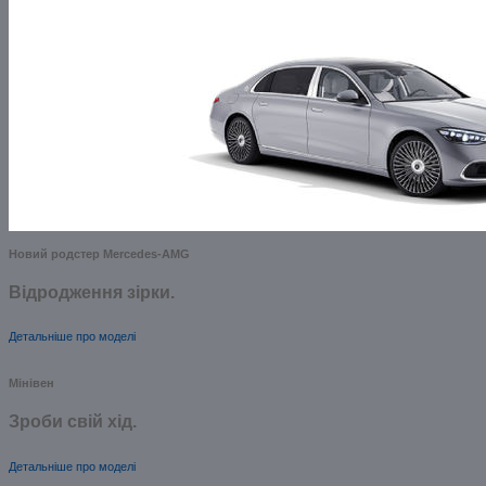
Новий родстер Mercedes-AMG
Відродження зірки.
Детальніше про моделі
Мінівен
Зроби свій хід.
Детальніше про моделі