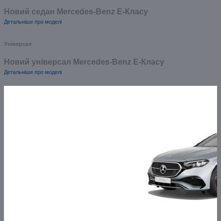
Новий седан Mercedes-Benz Е-Класу
Детальніше про моделі
Універсал
Новий універсал Mercedes-Benz E-Класу
Детальніше про моделі