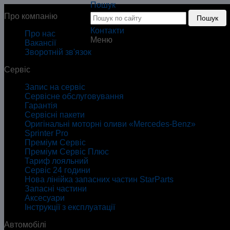
Пошук
Про компанію
Пошук
Контакти
Про нас
Меню
Вакансії
Зворотній зв'язок
A
Сервіс
B
C
Запис на сервіс
CLA
Сервісне обслуговування
CLE
Гарантія
E
Сервісні пакети
G
Оригінальні моторні оливи «Mercedes-Benz»
GLA
Sprinter Pro
GLB
Преміум Сервіс
GLC
Преміум Сервіс Плюс
GLE
Тариф лояльний
GLS
Сервіс 24 години
S
Нова лінійка запасних частин StarParts
SL
Запасні частини
V
Аксесуари
AMG GT
Інструкції з експлуатації
EQA
EQB
Автомобілі
EQE