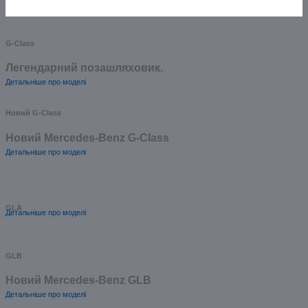
G-Class
Легендарний позашляховик.
Детальніше про моделі
Новий G-Class
Новий Mercedes-Benz G-Class
Детальніше про моделі
GLA
Детальніше про моделі
GLB
Новий Mercedes-Benz GLB
Детальніше про моделі