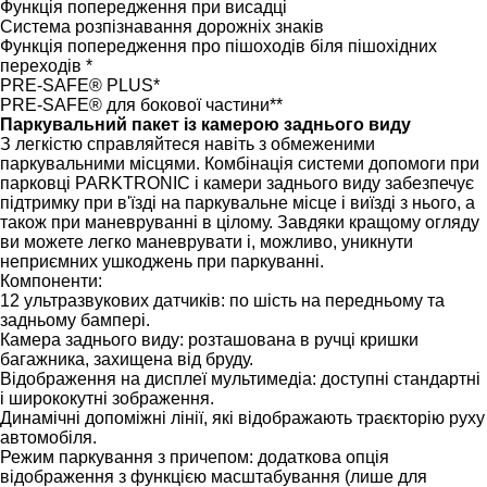
Функція попередження при висадці
Система розпізнавання дорожніх знаків
Функція попередження про пішоходів біля пішохідних
переходів *
PRE-SAFE® PLUS*
PRE-SAFE® для бокової частини**
Паркувальний пакет із камерою заднього виду
З легкістю справляйтеся навіть з обмеженими
паркувальними місцями. Комбінація системи допомоги при
парковці PARKTRONIC і камери заднього виду забезпечує
підтримку при в'їзді на паркувальне місце і виїзді з нього, а
також при маневруванні в цілому. Завдяки кращому огляду
ви можете легко маневрувати і, можливо, уникнути
неприємних ушкоджень при паркуванні.
Компоненти:
12 ультразвукових датчиків: по шість на передньому та
задньому бампері.
Камера заднього виду: розташована в ручці кришки
багажника, захищена від бруду.
Відображення на дисплеї мультимедіа: доступні стандартні
і ширококутні зображення.
Динамічні допоміжні лінії, які відображають траєкторію руху
автомобіля.
Режим паркування з причепом: додаткова опція
відображення з функцією масштабування (лише для