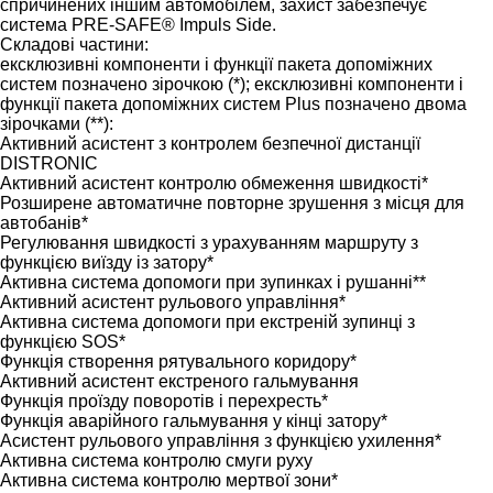
спричинених іншим автомобілем, захист забезпечує
система PRE-SAFE® Impuls Side.
Складові частини:
ексклюзивні компоненти і функції пакета допоміжних
систем позначено зірочкою (*); ексклюзивні компоненти і
функції пакета допоміжних систем Plus позначено двома
зірочками (**):
Активний асистент з контролем безпечної дистанції
DISTRONIC
Активний асистент контролю обмеження швидкості*
Розширене автоматичне повторне зрушення з місця для
автобанів*
Регулювання швидкості з урахуванням маршруту з
функцією виїзду із затору*
Активна система допомоги при зупинках і рушанні**
Активний асистент рульового управління*
Активна система допомоги при екстреній зупинці з
функцією SOS*
Функція створення рятувального коридору*
Активний асистент екстреного гальмування
Функція проїзду поворотів і перехресть*
Функція аварійного гальмування у кінці затору*
Асистент рульового управління з функцією ухилення*
Активна система контролю смуги руху
Активна система контролю мертвої зони*