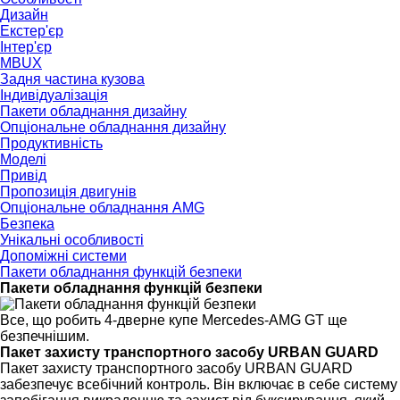
Дизайн
Екстер'єр
Інтер'єр
MBUX
Задня частина кузова
Індивідуалізація
Пакети обладнання дизайну
Опціональне обладнання дизайну
Продуктивність
Моделі
Привід
Пропозиція двигунів
Опціональне обладнання AMG
Безпека
Унікальні особливості
Допоміжні системи
Пакети обладнання функцій безпеки
Пакети обладнання функцій безпеки
Все, що робить 4-дверне купе Mercedes-AMG GT ще
безпечнішим.
Пакет захисту транспортного засобу URBAN GUARD
Пакет захисту транспортного засобу URBAN GUARD
забезпечує всебічний контроль. Він включає в себе систему