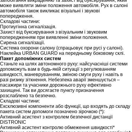
запобігання викраденню та захист від буксирування, який
може виявляти зміни положення автомобіля. Рух в салоні
автомобіля також викликає візуальні і звукові
попередження.
Складові частини:
Протиугінна сигналізація.
Захист від буксирування з візуальним і звуковим
попередженням при виявленні зміни положення.
Сирена сигналізації.
Система охорони салону (спрацьовує при русі у салоні).
Наклейка URBAN GUARD на передньому боковому склі.
Пакет допоміжних систем
Станьте на шлях автономного руху: найсучасніші системи
допоможуть вам в будь-якій ситуації з регулюванням
швидкості, маневруванням, зміною смуги руху і навіть в
разі ризику зіткнення. Небезпека аварії зменшується –
пасажири та учасники дорожнього руху ефективно
захищені. Так ви досягаєте пункту призначення
розслаблено та безпечно.
Складові частини:
Ексклюзивні компоненти або функції, що входять до складу
пакета систем допомоги позначено зірочкою (*):
Активний асистент з контролем безпечної дистанції
DISTRONIC
Активний асистент контролю обмеження швидкості*