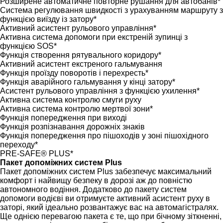
Розширене автоматичне повторне рушання для автобанів*
Система регулювання швидкості з урахуванням маршруту з
функцією виїзду із затору*
Активний асистент рульового управління*
Активна система допомоги при екстреній зупинці з
функцією SOS*
Функція створення рятувального коридору*
Активний асистент екстреного гальмування
Функція проїзду поворотів і перехресть*
Функція аварійного гальмування у кінці затору*
Асистент рульового управління з функцією ухилення*
Активна система контролю смуги руху
Активна система контролю мертвої зони*
Функція попередження при виході
Функція розпізнавання дорожніх знаків
Функція попередження про пішоходів у зоні пішохідного
переходу*
PRE-SAFE® PLUS*
Пакет допоміжних систем Plus
Пакет допоміжних систем Plus забезпечує максимальний
комфорт і найвищу безпеку в дорозі аж до повністю
автономного водіння. Додатково до пакету систем
допомоги водієві ви отримуєте активний асистент руху в
заторі, який ідеально розвантажує вас на автомагістралях.
Ще однією перевагою пакета є те, що при бічному зіткненні,