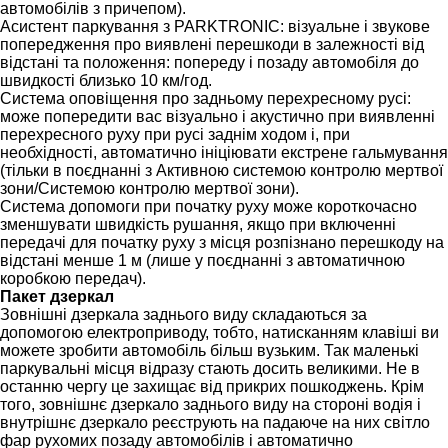
автомобілів з причепом).
Асистент паркування з PARKTRONIC: візуальне і звукове
попередження про виявлені перешкоди в залежності від
відстані та положення: попереду і позаду автомобіля до
швидкості близько 10 км/год.
Система оповіщення про задньому перехресному русі:
може попередити вас візуально і акустично при виявленні
перехресного руху при русі заднім ходом і, при
необхідності, автоматично ініціювати екстрене гальмування
(тільки в поєднанні з Активною системою контролю мертвої
зони/Системою контролю мертвої зони).
Система допомоги при початку руху може короткочасно
зменшувати швидкість рушання, якщо при включенні
передачі для початку руху з місця розпізнано перешкоду на
відстані менше 1 м (лише у поєднанні з автоматичною
коробкою передач).
Пакет дзеркал
Зовнішні дзеркала заднього виду складаються за
допомогою електроприводу, тобто, натисканням клавіші ви
можете зробити автомобіль більш вузьким. Так маленькі
паркувальні місця відразу стають досить великими. Не в
останню чергу це захищає від прикрих пошкоджень. Крім
того, зовнішнє дзеркало заднього виду на стороні водія і
внутрішнє дзеркало реєструють на падаюче на них світло
фар рухомих позаду автомобілів і автоматично