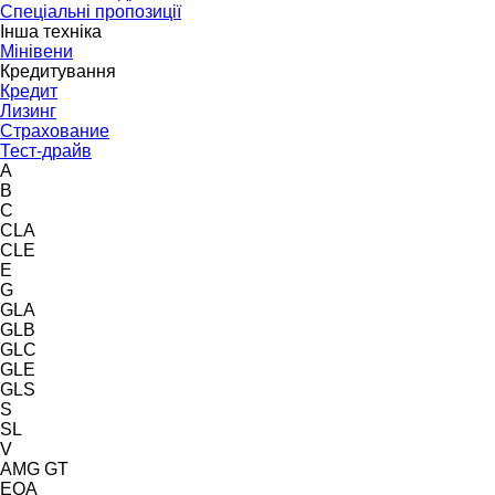
Спеціальні пропозиції
Інша техніка
Мінівени
Кредитування
Кредит
Лизинг
Страхование
Тест-драйв
A
B
C
CLA
CLE
E
G
GLA
GLB
GLC
GLE
GLS
S
SL
V
AMG GT
EQA