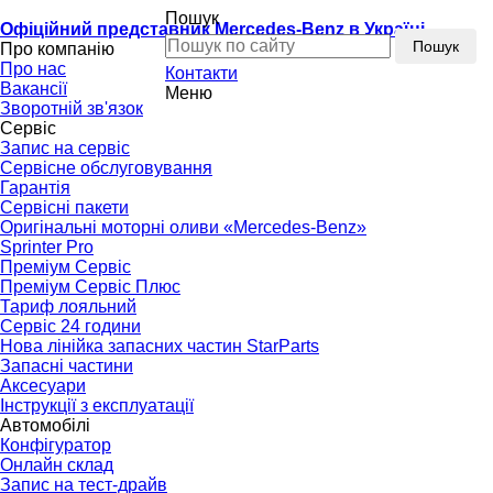
Пошук
Офіційний представник Mercedes-Benz в Україні
Пошук
Про компанію
Про нас
Контакти
Вакансії
Меню
Зворотній зв'язок
Сервіс
Запис на сервіс
Сервісне обслуговування
Гарантія
Сервісні пакети
Оригінальні моторні оливи «Mercedes-Benz»
Sprinter Pro
Преміум Сервіс
Преміум Сервіс Плюс
Тариф лояльний
Сервіс 24 години
Нова лінійка запасних частин StarParts
Запасні частини
Аксесуари
Інструкції з експлуатації
Автомобілі
Конфігуратор
Онлайн склад
Запис на тест-драйв