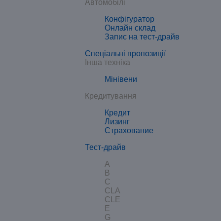
Автомобілі
Конфігуратор
Онлайн склад
Запис на тест-драйв
Спеціальні пропозиції
Інша техніка
Мінівени
Кредитування
Кредит
Лизинг
Страхование
Тест-драйв
A
B
C
CLA
CLE
E
G