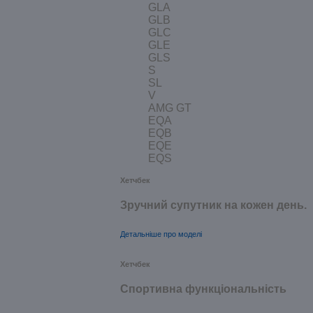
GLA
GLB
GLC
GLE
GLS
S
SL
V
AMG GT
EQA
EQB
EQE
EQS
Хетчбек
Зручний супутник на кожен день.
Детальніше про моделі
Хетчбек
Спортивна функціональність