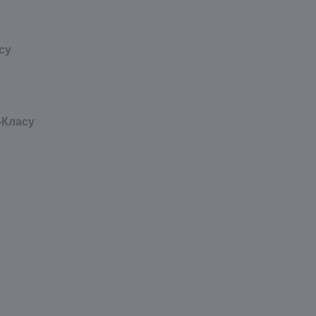
су
-Класу