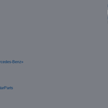
rcedes-Benz»
tarParts